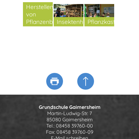
Herstellen
von
Pflanzenbomben
Insektenhotel
Pflanzkasten
Grundschule Gaimersheim
Martin-Ludwig-Str. 7
85080 Gaimersheim
Tel.: 08458 39760-00
Fax: 08458 39760-09
E-Mail schreiben