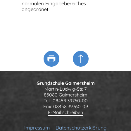
normalen Eingabebereiches
angeordnet.
Grundschule Gaimersheim
Martin-Ludwig-Str. 7
85080 Gaimersheim
Tel.: 08458 39760-00
Fax: 08458 39760-09
E-Mail schreiben
Impressum
Datenschutzerklärung